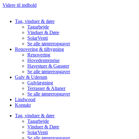
Videre til indhold
Tag, vinduer & døre
Tagarbejde
Vinduer & Døre
SolarVenti
Se alle tømreropgaver
Renovering & tilbygning
Renovering
Hovedentreprise
Havestuer & Garager
Se alle tømreropgaver
Gulv & Uderum
Gulvlægning
Terrasser & Altaner
Se alle tømreropgaver
Lindwood
Kontakt
Tag, vinduer & døre
Tagarbejde
Vinduer & Døre
SolarVenti
Se alle tømreropgaver